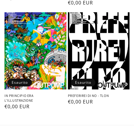
Prezzo
€0,00 EUR
di
di
listino
listino
Esaurito
Esaurito
IN PRINCIPIO ERA
PREFERIREI DI NO - TLON
L'ILLUSTRAZIONE
Prezzo
€0,00 EUR
Prezzo
€0,00 EUR
di
di
listino
listino