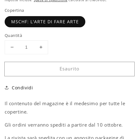
listino
Copertina
MSCHF: L'ARTE DI FARE ARTE
Quantità
Diminuisci
Aumenta
quantità
quantità
per
per
Esaurito
MSCHF:
MSCHF:
L&#39;ARTE
L&#39;ARTE
DI
DI
Condividi
FARE
FARE
ARTE
ARTE
Il contenuto del magazine è il medesimo per tutte le
copertine.
Gli ordini verranno spediti a partire dal 10 ottobre.
La rivista sarà spedita con un apposito packaging di